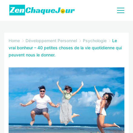
Skip
to
content
Zenchaquejour.com
Home
Développement Personnel
Psychologie
Le
vrai bonheur – 40 petites choses de la vie quotidienne qui
peuvent nous le donner.