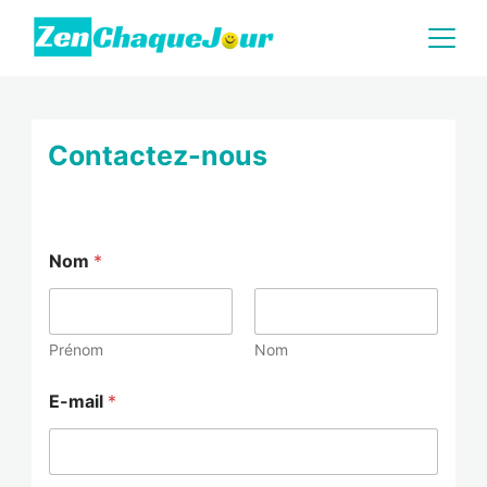
Skip
to
content
Zenchaquejour.com
Contactez-nous
Nom
*
Prénom
Nom
E-mail
*