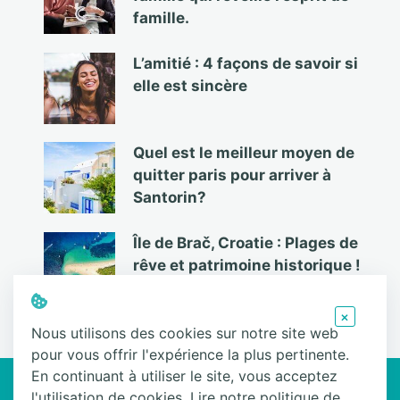
famille.
L’amitié : 4 façons de savoir si
elle est sincère
Quel est le meilleur moyen de
quitter paris pour arriver à
Santorin?
Île de Brač, Croatie : Plages de
rêve et patrimoine historique !
×
Nous utilisons des cookies sur notre site web
pour vous offrir l'expérience la plus pertinente.
Ce site participe au Programme Partenaires d’Amazon EU, un programme
En continuant à utiliser le site, vous acceptez
d’affiliation conçu pour permettre à des sites de percevoir une
l'utilisation de cookies.
Lire notre politique de