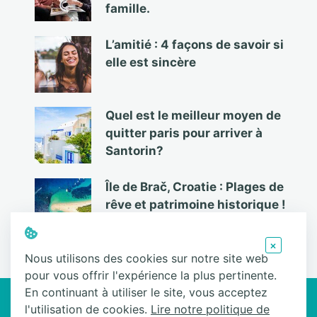
famille.
L’amitié : 4 façons de savoir si
elle est sincère
Quel est le meilleur moyen de
quitter paris pour arriver à
Santorin?
Île de Brač, Croatie : Plages de
rêve et patrimoine historique !
×
Nous utilisons des cookies sur notre site web
pour vous offrir l'expérience la plus pertinente.
Ce site participe au Programme Partenaires d’Amazon EU, un programme
En continuant à utiliser le site, vous acceptez
d’affiliation conçu pour permettre à des sites de percevoir une
l'utilisation de cookies.
Lire notre politique de