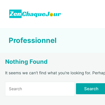
Skip
to
content
Zenchaquejour.com
Professionnel
Nothing Found
It seems we can’t find what you’re looking for. Perha
Search
for: