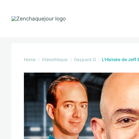
Skip
to
content
Zenchaquejour.com
Home
Videothèque
Gaspard G
L’Histoire de Jeff