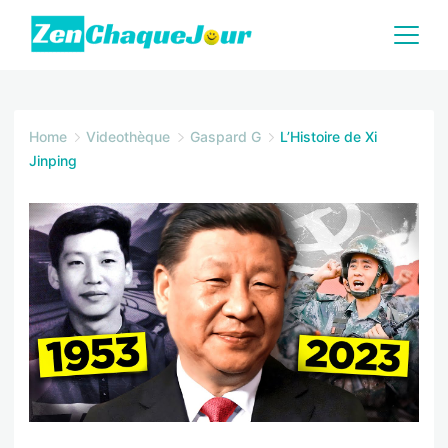
Skip
to
content
Zenchaquejour.com
Home
Videothèque
Gaspard G
L’Histoire de Xi
Jinping