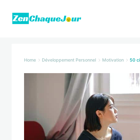
Skip
to
content
Zenchaquejour.com
Home
Développement Personnel
Motivation
50 ci