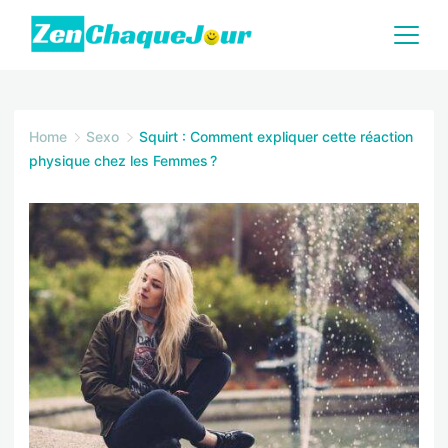
Skip
to
content
Zenchaquejour.com
Home
Sexo
Squirt : Comment expliquer cette réaction
physique chez les Femmes ?