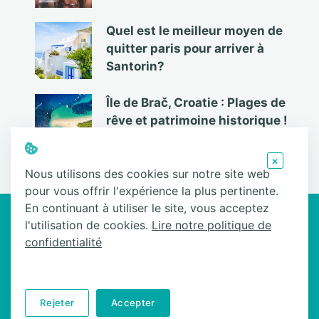
Quel est le meilleur moyen de
quitter paris pour arriver à
Santorin?
Île de Brač, Croatie : Plages de
rêve et patrimoine historique !
×
Nous utilisons des cookies sur notre site web
pour vous offrir l'expérience la plus pertinente.
Ce site participe au Programme Partenaires d’Amazon EU, un programme
En continuant à utiliser le site, vous acceptez
d’affiliation conçu pour permettre à des sites de percevoir une
l'utilisation de cookies.
Lire notre politique de
rémunération grâce à la création de liens vers Amazon.fr
confidentialité
Accueil
Contactez-nous
Politique de confidentialité
Rejeter
Accepter