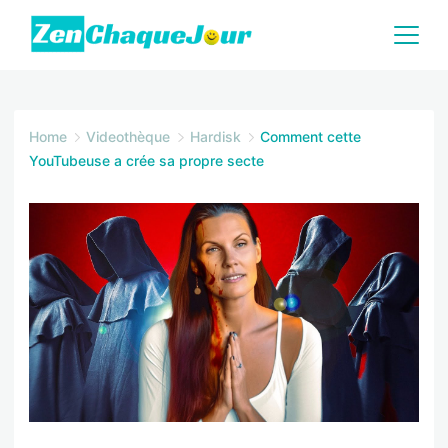
Skip
to
content
Zenchaquejour.com
Home
Videothèque
Hardisk
Comment cette
YouTubeuse a crée sa propre secte